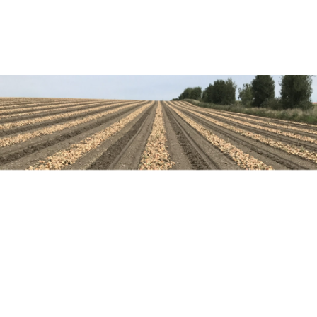
frisch geerntete Süßkartoffeln